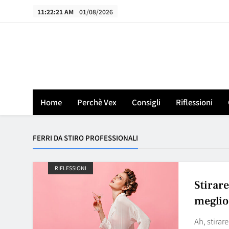
Skip
11:22:21 AM
01/08/2026
to
content
Home
Perchè Vex
Consigli
Riflessioni
FERRI DA STIRO PROFESSIONALI
RIFLESSIONI
Stirare
meglio
Ah, stirar