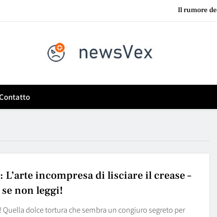
Il rumore del
Le aziende che si aggrappano ai sistemi legacy hanno spesso 
Fiera a Rimini o fuga
News VEX
Se ti alleni tre volte al giorno ma sali l’ascensore per fare un piano,
vita quotidiana?
Il rumore del
Contatto
Le aziende che si aggrappano ai sistemi legacy hanno spesso 
Fiera a Rimini o fuga
: L’arte incompresa di lisciare il crease –
 se non leggi!
e! Quella dolce tortura che sembra un congiuro segreto per