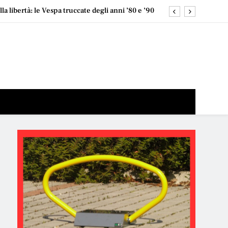
la libertà: le Vespa truccate degli anni ’80 e ’90
una narrativa pronta: “funziona, quindi perché
cambiarlo?
 al mare? Spoiler: puoi fare entrambe (e meglio)
 abbiamo un problema Lo sport migliora davvero la
 Sì. Ma non serve trasformarsi in una macchina.
la libertà: le Vespa truccate degli anni ’80 e ’90
una narrativa pronta: “funziona, quindi perché
cambiarlo?
 al mare? Spoiler: puoi fare entrambe (e meglio)