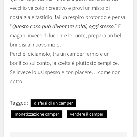
vecchio veicolo ricreativo e provi un misto di
nostalgia e fastidio, fai un respiro profondo e pensa:
“
Questo coso può diventare soldi, oggi stesso.
” E
magari, invece di lucidare le ruote, prepara un bel
brindisi al nuovo inizio.
Perché, diciamolo, tra un camper fermo e un
bonifico sul conto, la scelta è piuttosto semplice.
Se invece lo usi spesso e con piacere… come non
detto!
Tagged:
disfarsi di un camper
monetizzazione camper
vendere il camper