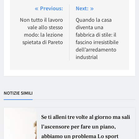
Navigazione
Previous:
Next:
articoli
Non tutto il lavoro
Quando la casa
vale allo stesso
diventa una
modo: la lezione
fabbrica di stile: il
spietata di Pareto
fascino irresistibile
dell’arredamento
industrial
NOTIZIE SIMILI
Se ti alleni tre volte al giorno ma sali
l’ascensore per fare un piano,
abbiamo un problema Lo sport