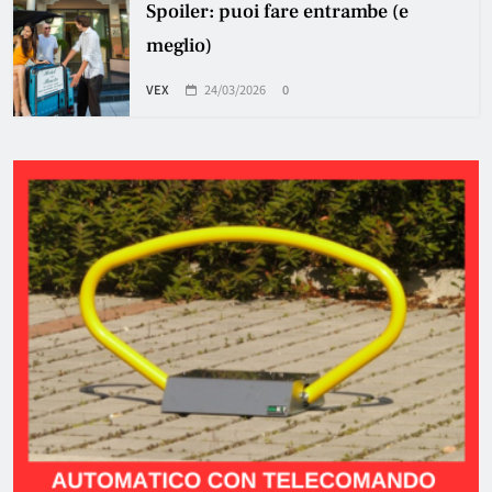
Spoiler: puoi fare entrambe (e
meglio)
VEX
24/03/2026
0