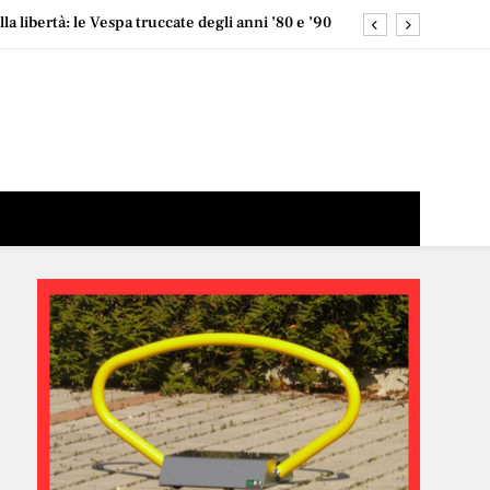
la libertà: le Vespa truccate degli anni ’80 e ’90
una narrativa pronta: “funziona, quindi perché
cambiarlo?
 al mare? Spoiler: puoi fare entrambe (e meglio)
 abbiamo un problema Lo sport migliora davvero la
 Sì. Ma non serve trasformarsi in una macchina.
la libertà: le Vespa truccate degli anni ’80 e ’90
una narrativa pronta: “funziona, quindi perché
cambiarlo?
 al mare? Spoiler: puoi fare entrambe (e meglio)