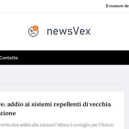
Il rumore del
Le aziende che si aggrappano ai sistemi legacy hanno spesso 
Fiera a Rimini o fuga
News VEX
Se ti alleni tre volte al giorno ma sali l’ascensore per fare un piano,
vita quotidiana?
Il rumore del
Contatto
Le aziende che si aggrappano ai sistemi legacy hanno spesso 
Fiera a Rimini o fuga
: addio ai sistemi repellenti di vecchia
zione
mente dire addio alle zanzare? Allora il consiglio per il futuro