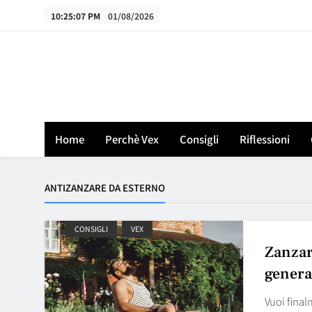
Skip
10:25:08 PM
01/08/2026
to
content
Home
Perchè Vex
Consigli
Riflessioni
ANTIZANZARE DA ESTERNO
CONSIGLI
VEX
Zanzare
genera
Vuoi final