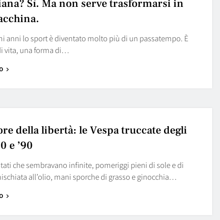
iana? Sì. Ma non serve trasformarsi in
cchina.
mi anni lo sport è diventato molto più di un passatempo. È
di vita, una forma di…
o
re della libertà: le Vespa truccate degli
0 e ’90
tati che sembravano infinite, pomeriggi pieni di sole e di
schiata all’olio, mani sporche di grasso e ginocchia…
o