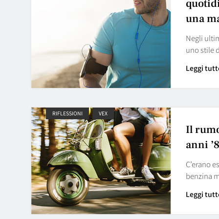
quotid
una ma
Negli ulti
uno stile 
Leggi tutt
RIFLESSIONI
VEX
Il rumo
anni ’8
C’erano es
benzina mi
Leggi tutt