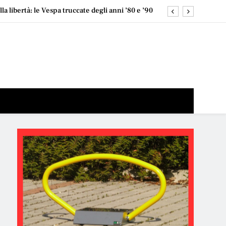
la libertà: le Vespa truccate degli anni ’80 e ’90
una narrativa pronta: “funziona, quindi perché
cambiarlo?
 al mare? Spoiler: puoi fare entrambe (e meglio)
 abbiamo un problema Lo sport migliora davvero la
 Sì. Ma non serve trasformarsi in una macchina.
la libertà: le Vespa truccate degli anni ’80 e ’90
una narrativa pronta: “funziona, quindi perché
cambiarlo?
 al mare? Spoiler: puoi fare entrambe (e meglio)