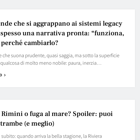
ende che si aggrappano ai sistemi legacy
spesso una narrativa pronta: “funziona,
 perché cambiarlo?
e che suona prudente, quasi saggia, ma sotto la superficie
qualcosa di molto meno nobile: paura, inerzia…
o
 Rimini o fuga al mare? Spoiler: puoi
ntrambe (e meglio)
subito: quando arriva la bella stagione, la Riviera