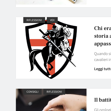
RIFLESSIONI
VEX
Chi er
storia 
appass
Quando si 
cavalieri 
Leggi tutt
CONSIGLI
RIFLESSIONI
Il batt
Gli orolog