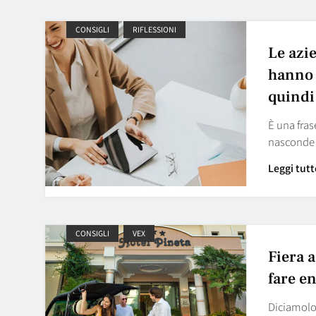
CONSIGLI
RIFLESSIONI
Le azi
hanno 
quindi
È una fras
nasconde 
Leggi tutt
CONSIGLI
VEX
Fiera a
fare e
Diciamolo 