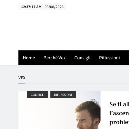
Skip
12:37:18 AM
03/08/2026
to
content
Home
Perchè Vex
Consigli
Riflessioni
VEX
CONSIGLI
RIFLESSIONI
Se ti a
l’asce
proble