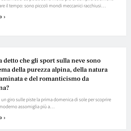
are il tempo: sono piccoli mondi meccanici racchiusi…
o
a detto che gli sport sulla neve sono
ema della purezza alpina, della natura
aminata e del romanticismo da
ina?
i un giro sulle piste la prima domenica di sole per scoprire
i moderno assomiglia più a…
o