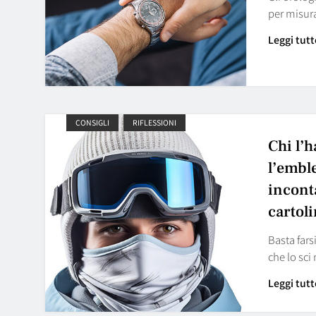
per misur
Leggi tutt
CONSIGLI
RIFLESSIONI
Chi l’h
l’embl
incont
cartol
Basta fars
che lo sc
Leggi tutt