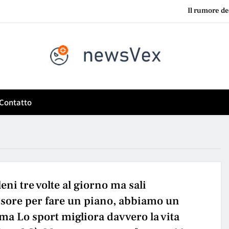
Il rumore del
Le aziende che si aggrappano ai sistemi legacy hanno spesso 
Fiera a Rimini o fuga
News VEX
Se ti alleni tre volte al giorno ma sali l’ascensore per fare un piano,
vita quotidiana?
Il rumore del
Contatto
Le aziende che si aggrappano ai sistemi legacy hanno spesso 
Fiera a Rimini o fuga
lleni tre volte al giorno ma sali
nsore per fare un piano, abbiamo un
ma Lo sport migliora davvero la vita