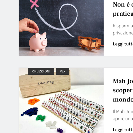
Non è 
pratic
Risparmiar
privazione
Leggi tutt
RIFLESSIONI
VEX
Mah Jo
scoper
mondo
Il Mah Jon
aprire un
Leggi tutt