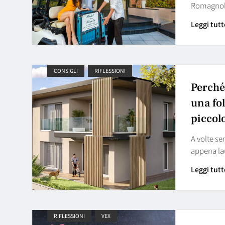
Romagnola
Leggi tutt
CONSIGLI
RIFLESSIONI
Perché 
una fo
piccol
A volte se
appena la
Leggi tutt
RIFLESSIONI
VEX