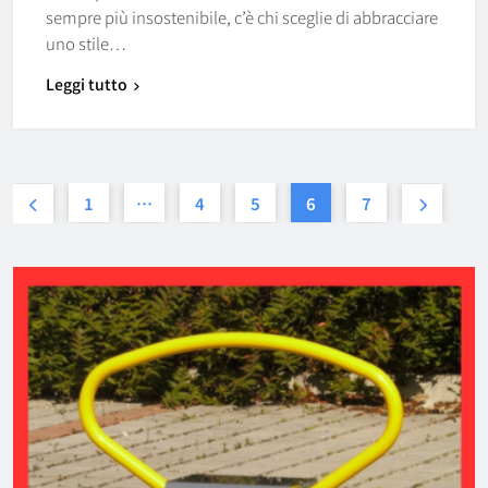
sempre più insostenibile, c’è chi sceglie di abbracciare
uno stile…
Leggi tutto
1
…
4
5
6
7