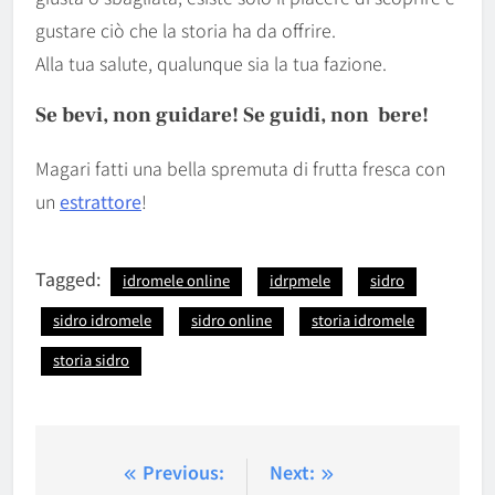
gustare ciò che la storia ha da offrire.
Alla tua salute, qualunque sia la tua fazione.
Se bevi, non guidare! Se guidi, non bere!
Magari fatti una bella spremuta di frutta fresca con
un
estrattore
!
Tagged:
idromele online
idrpmele
sidro
sidro idromele
sidro online
storia idromele
storia sidro
Navigazione
Previous:
Next: