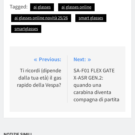
Tagged:
ai glasses
ai glasses online
ai glasses online novità 25/26
smart glasses
smartglasses
Navigazione
Previous:
Next:
articoli
Ti ricordi (dipende
SA‑F01 FLEX GATE
dalla tua età) il gas
X‑ASR GEN.2:
rapido della Vespa?
quando una
carabina diventa
compagna di partita
NOTIZIE SIMILI